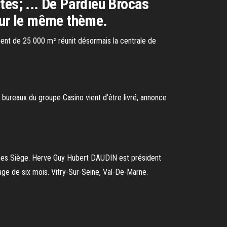
tés; ... De Pardieu Brocas
Sur le même thème.
ent de 25 000 m² réunit désormais la centrale de
s bureaux du groupe Casino vient d’être livré, annonce
Siège. Herve Guy Hubert DAUDIN est président
age de six mois. Vitry-Sur-Seine, Val-De-Marne.