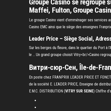
Groupe Casino se regroupe su
Maffei, Fulton, Groupe Casin
Le groupe Casino vient d'emménager ses services ach
Casino EMC ainsi que le siège des enseignes Franpri
Leader Price – Siège Social, Adres
Sur les berges du fleuve, dans le quartier du Port à l
le ... Un grand groupe choisit Vitry<br/>Casino regroup
Витри
-
сюр
-Сен, Île-de-Fr
En poste chez FRANPRIX LEADER PRICE ET FONCTI
de la société E. LEADER PRICE, Enseigne de distribut
E.M.C. DISTRIBUTION (
VITRY SUR SEINE
) Chiffre d'