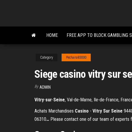
Skip
to
the
content
HOME
FREE APP TO BLOCK GAMBLING S
Category
Pechaira83000
Siege casino vitry sur s
By
ADMIN
Vitry
-
sur
-
Seine
, Val-de-Marne, Ile-de-France, France
Achats Marchandises
Casino
-
Vitry Sur
Seine
9440
06310
…
Please contact one of our team of experts