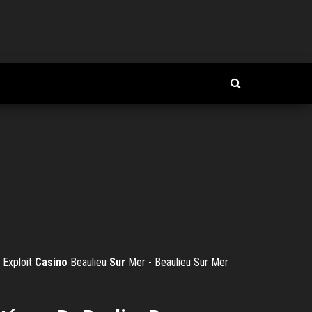
 Exploit
Casino
Beaulieu
Sur
Mer - Beaulieu Sur Mer